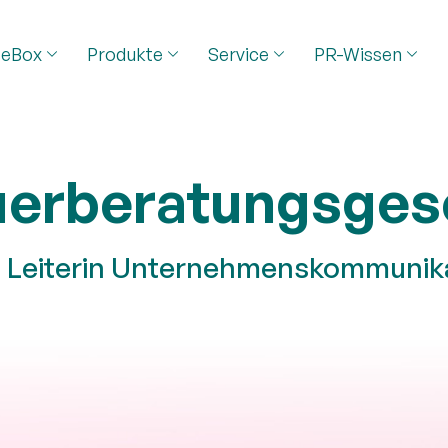
seBox
Produkte
Service
PR-Wissen
uerberatungsgese
t, Leiterin Unternehmenskommunik