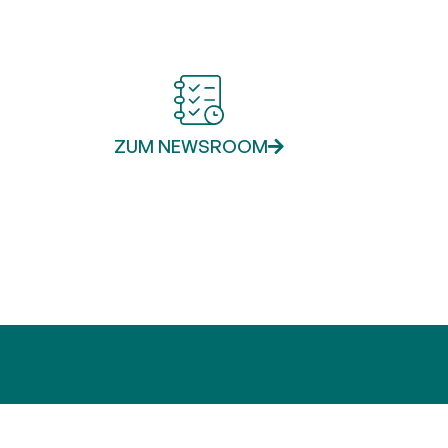
ZUM NEWSROOM
derte
Kontakt
+49 721 987793 30