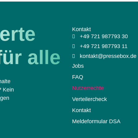
erte
Kontakt
+49 721 987793 30
+49 721 987793 11
ür alle
kontakt@pressebox.de
Jobs
FAQ
halte
Nutzerrechte
? Kein
ngen
Verteilercheck
Kontakt
Meldeformular DSA