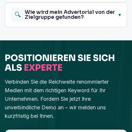
auf Ihr Keyword abgestimmt ist und zusätzliche
organischen Traffic.
Besonders für Unternehmen, die sich als
Wie wird mein Advertorial von der
Sichtbarkeit für Ihr Unternehmen schafft.
Zum
🔍
▾
Experten positionieren, Vertrauen in ihre Marke
Zielgruppe gefunden?
Advertorial-Netzwerk →
aufbauen und Awareness für ihr Produkt
schaffen möchten. Der Fokus liegt auf
Ihr Advertorial wird sowohl von den Lesenden
Sichtbarkeit und Glaubwürdigkeit statt auf
des gewählten Mediums als auch über
kurzfristiger Leadgenerierung.
organische Ergebnisse von Suchmaschinen
POSITIONIEREN SIE SICH
sichtbar. Ihr Content erscheint nicht nur in
klassischen Suchmaschinen, sondern – je nach
ALS
EXPERTE
Suchanfrage – auch in KI-gestützten Antworten
und Suchergebnissen.
Verbinden Sie die Reichweite renommierter
Medien mit dem richtigen Keyword für Ihr
Unternehmen. Fordern Sie jetzt Ihre
unverbindliche Demo an – wir melden uns
kurzfristig bei Ihnen.