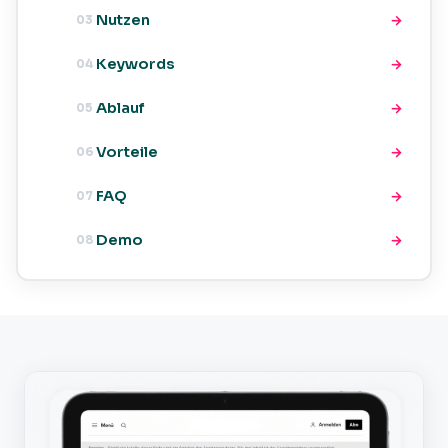
Nutzen
→
03
Keywords
→
04
Ablauf
→
05
Vorteile
→
06
FAQ
→
07
Demo
→
08