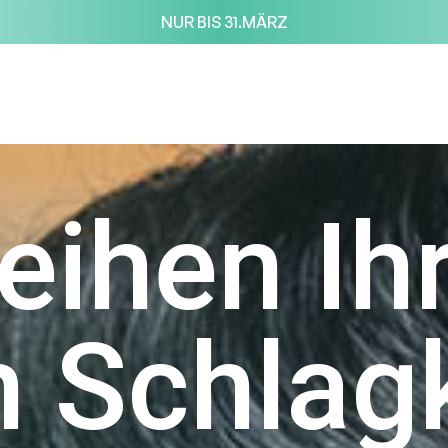
NUR BIS 31.MÄRZ
leihen Ih
n Schlag