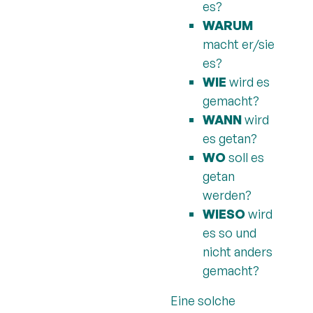
es?
WARUM
macht er/sie
es?
WIE
wird es
gemacht?
WANN
wird
es getan?
WO
soll es
getan
werden?
WIESO
wird
es so und
nicht anders
gemacht?
Eine solche